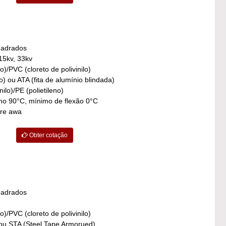
uadrados
 15kv, 33kv
o)/PVC (cloreto de polivinilo)
o) ou ATA (fita de alumínio blindada)
ilo)/PE (polietileno)
o 90°C, mínimo de flexão 0°C
re awa
Obter cotação
uadrados
o)/PVC (cloreto de polivinilo)
ou STA (Steel Tape Armorued)