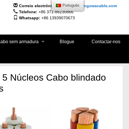
Correio electrónico:
info@huadongswacable.com
Português
Telefone:
+86 371-86230866
Whatsapp:
+86 13939070673
abo sem armadura
Blogue
Contactar-nos
 5 Núcleos Cabo blindado
s