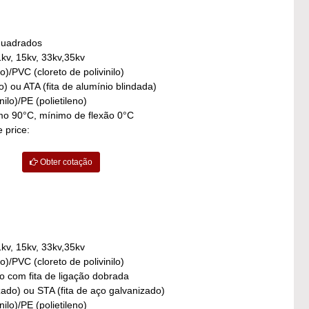
quadrados
1kv, 15kv, 33kv,35kv
o)/PVC (cloreto de polivinilo)
o) ou ATA (fita de alumínio blindada)
ilo)/PE (polietileno)
o 90°C, mínimo de flexão 0°C
 price:
Obter cotação
1kv, 15kv, 33kv,35kv
o)/PVC (cloreto de polivinilo)
o com fita de ligação dobrada
ado) ou STA (fita de aço galvanizado)
ilo)/PE (polietileno)