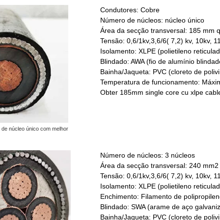
Condutores: Cobre
Número de núcleos: núcleo único
Área da secção transversal: 185 mm 
Tensão: 0,6/1kv,3,6/6( 7,2) kv, 10kv, 1
Isolamento: XLPE (polietileno reticulad
Blindado: AWA (fio de alumínio blindad
Bainha/Jaqueta: PVC (cloreto de polivin
Temperatura de funcionamento: Máxim
Obter 185mm single core cu xlpe cable
 de núcleo único com melhor
Número de núcleos: 3 núcleos
Área da secção transversal: 240 mm2
Tensão: 0,6/1kv,3,6/6( 7,2) kv, 10kv, 1
Isolamento: XLPE (polietileno reticulad
Enchimento: Filamento de polipropilen
Blindado: SWA (arame de aço galvaniz
Bainha/Jaqueta: PVC (cloreto de polivin