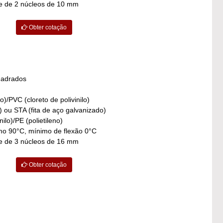
re de 2 núcleos de 10 mm
Obter cotação
uadrados
o)/PVC (cloreto de polivinilo)
) ou STA (fita de aço galvanizado)
ilo)/PE (polietileno)
o 90°C, mínimo de flexão 0°C
re de 3 núcleos de 16 mm
Obter cotação