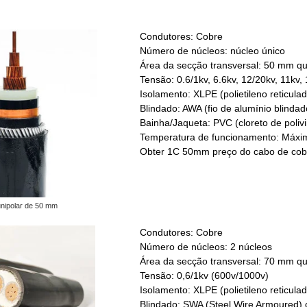
Condutores: Cobre
Número de núcleos: núcleo único
Área da secção transversal: 50 mm q
Tensão: 0.6/1kv, 6.6kv, 12/20kv, 11kv,
Isolamento: XLPE (polietileno reticulad
Blindado: AWA (fio de alumínio blindad
Bainha/Jaqueta: PVC (cloreto de polivin
Temperatura de funcionamento: Máxim
Obter 1C 50mm preço do cabo de cob
nipolar de 50 mm
Condutores: Cobre
Número de núcleos: 2 núcleos
Área da secção transversal: 70 mm q
Tensão: 0,6/1kv (600v/1000v)
Isolamento: XLPE (polietileno reticulad
Blindado: SWA (Steel Wire Armoured) 