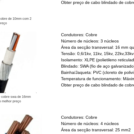
Obter preço de cabo blindado de cob
 cobre de 10mm com 2
preço
Condutores: Cobre
Número de núcleos: 3 núcleos
Área da secção transversal: 16 mm q
Tensão: 0,6/1kv, 11kv, 15kv, 22kv,33kv
Isolamento: XLPE (polietileno reticulad
Blindado: SWA (fio de aço galvanizado
Bainha/Jaqueta: PVC (cloreto de polivin
Temperatura de funcionamento: Máxim
Obter preço de cabo blindado de cob
e cobre swa de 16mm
o melhor preço
Condutores: Cobre
Número de núcleos: 4 núcleos
Área da secção transversal: 25 mm2