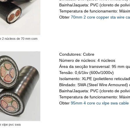
Bainha/Jaqueta: PVC (cloreto de polivin
Temperatura de funcionamento: Máxim
Obter
70mm 2 core copper sta wire ca
de 2 núcleos de 70 mm com
Condutores: Cobre
Número de núcleos: 4 núcleos
Área da secção transversal: 95 mm q
Tensão: 0,6/1kv (600v/1000v)
Isolamento: XLPE (polietileno reticulad
Blindado: SWA (Steel Wire Armoured) 
Bainha/Jaqueta: PVC (cloreto de polivin
Temperatura de funcionamento: Máxim
Obter
95mm 4 core cu xlpe swa cable 
e xlpe pvc swa