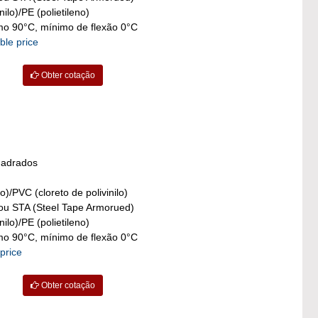
ilo)/PE (polietileno)
o 90°C, mínimo de flexão 0°C
ble price
Obter cotação
uadrados
o)/PVC (cloreto de polivinilo)
ou STA (Steel Tape Armorued)
ilo)/PE (polietileno)
o 90°C, mínimo de flexão 0°C
price
Obter cotação