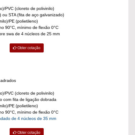
o)/PVC (cloreto de polivinilo)
) ou STA (fita de aço galvanizado)
ilo)/PE (polietileno)
o 90°C, mínimo de flexão 0°C
obre swa de 4 núcleos de 25 mm
Obter cotação
uadrados
o)/PVC (cloreto de polivinilo)
o com fita de ligação dobrada
ilo)/PE (polietileno)
o 90°C, mínimo de flexão 0°C
indado de 4 núcleos de 35 mm
Obter cotação