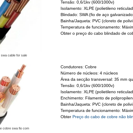
Tensão: 0,6/1kv (600/1000v)
Isolamento: XLPE (polietileno reticulad
Blindado: SWA (fio de aço galvanizado
Bainha/Jaqueta: PVC (cloreto de polivin
Temperatura de funcionamento: Máxim
Obter o preço do cabo blindado de c
swa cable for sale
Condutores: Cobre
Número de núcleos: 4 núcleos
Área da secção transversal: 35 mm q
Tensão: 0,6/1kv (600/1000v)
Isolamento: XLPE (polietileno reticulad
Enchimento: Filamento de polipropilen
Bainha/Jaqueta: PVC (cloreto de polivin
Temperatura de funcionamento: Máxim
Obter
Preço do cabo de cobre não bl
e cobre swa fio com