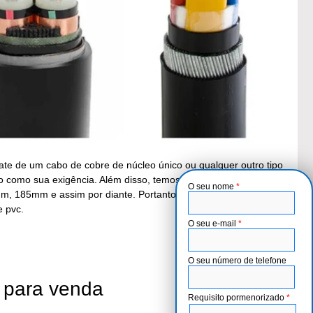
ate de um cabo de cobre de núcleo único ou qualquer outro tipo
 como sua exigência. Além disso, temos venda quente de fio
O seu nome
*
85mm e assim por diante. Portanto, por favor, deixe o
e pvc.
O seu e-mail
*
O seu número de telefone
 para venda
Requisito pormenorizado
*