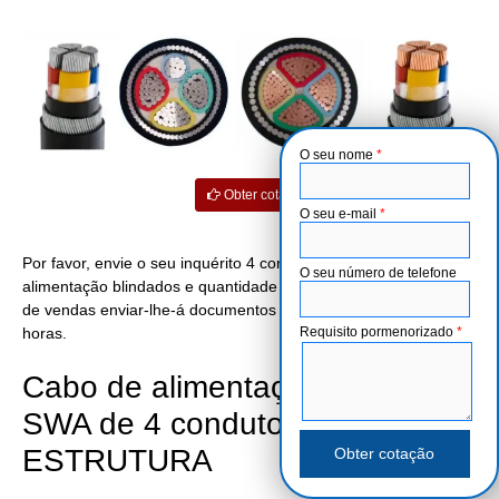
O seu nome
*
Obter cotação
O seu e-mail
*
Por favor, envie o seu inquérito 4 core SWA lista de cabos de
O seu número de telefone
alimentação blindados e quantidade da ordem. O nosso gestor
de vendas enviar-lhe-á documentos de oferta no prazo de 12
Requisito pormenorizado
*
horas.
Cabo de alimentação blindado
SWA de 4 condutores
ESTRUTURA