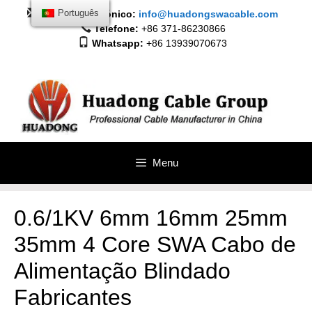
Saltar
Correio electrónico:
Português
info@huadongswacable.com
para
Telefone:
+86 371-86230866
o
Whatsapp:
+86 13939070673
conteúdo
Menu
0.6/1KV 6mm 16mm 25mm
35mm 4 Core SWA Cabo de
Alimentação Blindado
Fabricantes