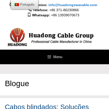
Saltar
Correio electrónico:
Português
info@huadongswacable.com
para
Telefone:
+86 371-86230866
o
Whatsapp:
+86 13939070673
conteúdo
Menu
Blogue
Cabos blindados: Soluções