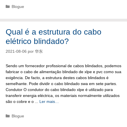
Categorias
Blogue
Qual é a estrutura do cabo
elétrico blindado?
2021-08-06
por
华东
Sendo um fornecedor profissional de cabos blindados, podemos
fabricar o cabo de alimentação blindado de xlpe e pvc como sua
exigência. De facto, a estrutura destes cabos blindados é
semelhante. Pode dividir o cabo blindado swa em sete partes.
Condutor O condutor do cabo blindado xlpe é utilizado para
transferir energia eléctrica, os materiais normalmente utilizados
são o cobre e o ...
Ler mais…
Categorias
Blogue