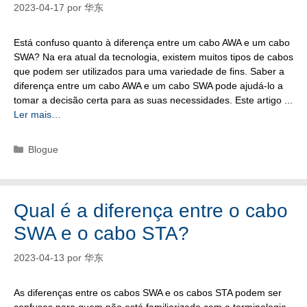
2023-04-17
por
华东
Está confuso quanto à diferença entre um cabo AWA e um cabo
SWA? Na era atual da tecnologia, existem muitos tipos de cabos
que podem ser utilizados para uma variedade de fins. Saber a
diferença entre um cabo AWA e um cabo SWA pode ajudá-lo a
tomar a decisão certa para as suas necessidades. Este artigo ...
Ler mais…
Categorias
Blogue
Qual é a diferença entre o cabo
SWA e o cabo STA?
2023-04-13
por
华东
As diferenças entre os cabos SWA e os cabos STA podem ser
confusas para quem não está familiarizado com a terminologia