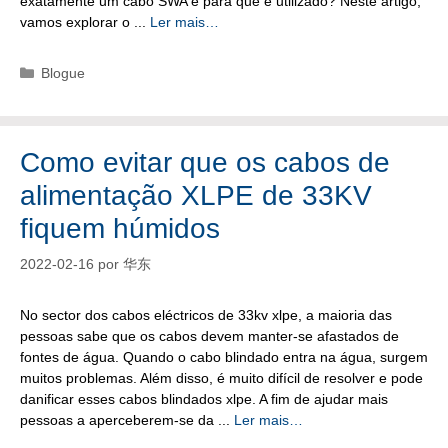
exatamente um cabo SWA e para que é utilizado? Neste artigo,
vamos explorar o ...
Ler mais…
Categorias
Blogue
Como evitar que os cabos de
alimentação XLPE de 33KV
fiquem húmidos
2022-02-16
por
华东
No sector dos cabos eléctricos de 33kv xlpe, a maioria das
pessoas sabe que os cabos devem manter-se afastados de
fontes de água. Quando o cabo blindado entra na água, surgem
muitos problemas. Além disso, é muito difícil de resolver e pode
danificar esses cabos blindados xlpe. A fim de ajudar mais
pessoas a aperceberem-se da ...
Ler mais…