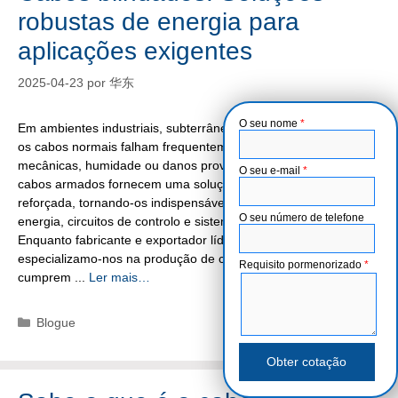
robustas de energia para
aplicações exigentes
2025-04-23
por
华东
O seu nome
*
Em ambientes industriais, subterrâneos e exteriores adversos,
os cabos normais falham frequentemente devido a tensões
mecânicas, humidade ou danos provocados por roedores. Os
O seu e-mail
*
cabos armados fornecem uma solução fiável com proteção
reforçada, tornando-os indispensáveis para a transmissão de
O seu número de telefone
energia, circuitos de controlo e sistemas de instrumentação.
Enquanto fabricante e exportador líder de cabos armados,
especializamo-nos na produção de cabos de alta qualidade que
Requisito pormenorizado
*
cumprem ...
Ler mais…
Categorias
Blogue