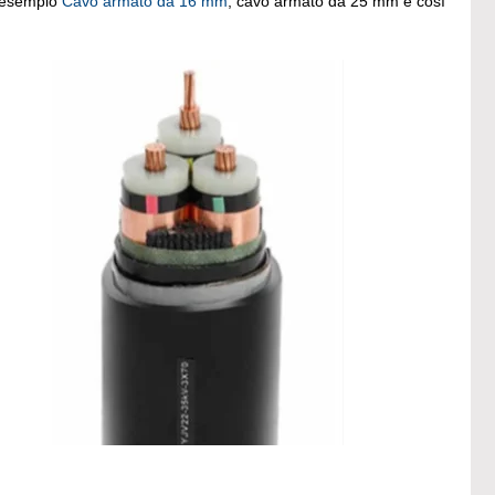
d esempio
Cavo armato da 16 mm
, cavo armato da 25 mm e così