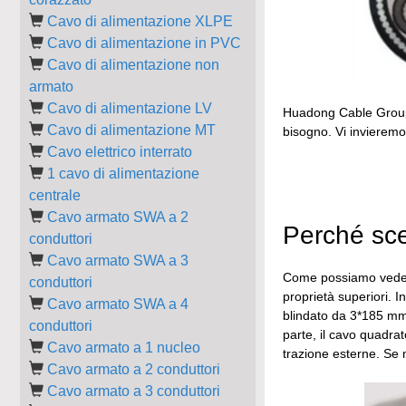
Cavo di alimentazione XLPE
Cavo di alimentazione in PVC
Cavo di alimentazione non
armato
Cavo di alimentazione LV
Huadong Cable Group è
Cavo di alimentazione MT
bisogno. Vi invieremo 
Cavo elettrico interrato
1 cavo di alimentazione
centrale
Cavo armato SWA a 2
Perché sce
conduttori
Cavo armato SWA a 3
Come possiamo vedere
conduttori
proprietà superiori. I
Cavo armato SWA a 4
blindato da 3*185 mm
conduttori
parte, il cavo quadra
Cavo armato a 1 nucleo
trazione esterne. Se 
Cavo armato a 2 conduttori
Cavo armato a 3 conduttori