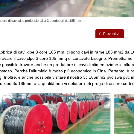
ttore di cavi xlpe professionali a 3 conduttori da 185 mm
Preventivo
 fabbrica di cavi xlpe 3 core 185 mm, ci sono cavi in rame 185 mm2 da 10
 trovare il cavo xlpe 3 core 185 mmq di cui avete bisogno. Promettiam
 è possibile trovare anche un produttore di cavi di alimentazione in all
ostoso. Perché l'alluminio è molto più economico in Cina. Pertanto, è po
Inoltre, è anche possibile visitare il nostro 3c 185mm2 pvc swa pvc in
 xlpe 3c 185mm e la qualità non vi deluderà. Si prega di essere certi di