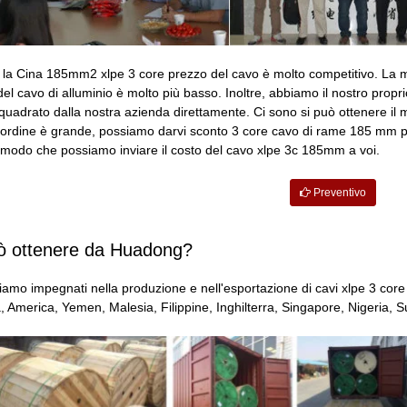
la Cina 185mm2 xlpe 3 core prezzo del cavo è molto competitivo. La ma
o del cavo di alluminio è molto più basso. Inoltre, abbiamo il nostro pro
uadrato dalla nostra azienda direttamente. Ci sono si può ottenere il
ro ordine è grande, possiamo darvi sconto 3 core cavo di rame 185 mm pre
 modo che possiamo inviare il costo del cavo xlpe 3c 185mm a voi.
Preventivo
ò ottenere da Huadong?
siamo impegnati nella produzione e nell'esportazione di cavi xlpe 3 core 
merica, Yemen, Malesia, Filippine, Inghilterra, Singapore, Nigeria, Su