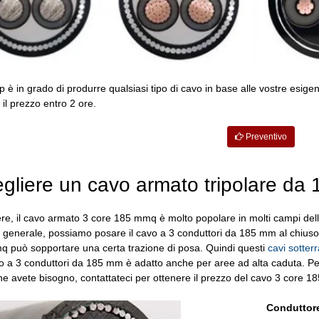
 in grado di produrre qualsiasi tipo di cavo in base alle vostre esigenze
il prezzo entro 2 ore.
Preventivo
gliere un cavo armato tripolare da 
, il cavo armato 3 core 185 mmq è molto popolare in molti campi dell'
n generale, possiamo posare il cavo a 3 conduttori da 185 mm al chiuso, in 
q può sopportare una certa trazione di posa. Quindi questi
cavi sotter
to a 3 conduttori da 185 mm è adatto anche per aree ad alta caduta. Per
ne avete bisogno, contattateci per ottenere il prezzo del cavo 3 core 
Conduttor