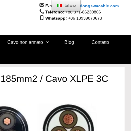
E-mail:
info@huadongswacable.com
Italiano
Telefono:
+86 371-86230866
Whatsapp:
+86 13939070673
Cavo non armato
Blog
Contatto
ore 185mm2 / Cavo XLPE 3C