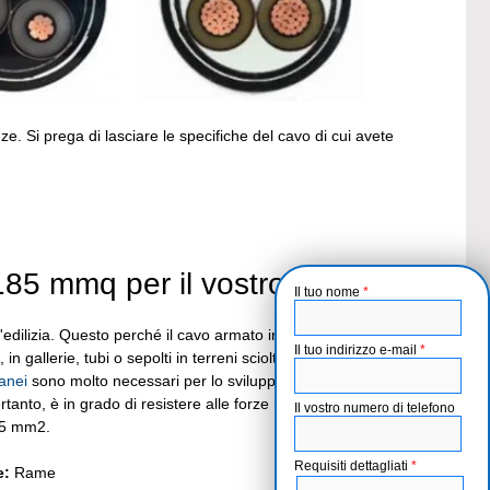
. Si prega di lasciare le specifiche del cavo di cui avete
185 mmq per il vostro progetto?
Il tuo nome
*
edilizia. Questo perché il cavo armato in pvc 3X185 xlpe ha
Il tuo indirizzo e-mail
*
gallerie, tubi o sepolti in terreni sciolti. Da un lato, il cavo
ranei
sono molto necessari per lo sviluppo della città. D'altra
tanto, è in grado di resistere alle forze meccaniche e di
Il vostro numero di telefono
185 mm2.
Requisiti dettagliati
*
e:
Rame