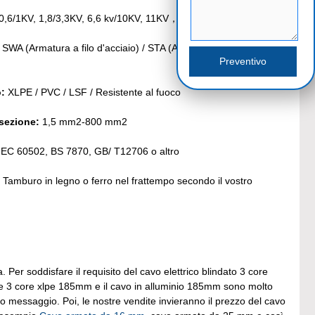
0,6/1KV, 1,8/3,3KV, 6,6 kv/10KV, 11KV，15KV，22KV，33KV
SWA (Armatura a filo d'acciaio) / STA (Armatura a nastro
:
XLPE / PVC / LSF / Resistente al fuoco
 sezione:
1,5 mm2-800 mm2
EC 60502, BS 7870, GB/ T12706 o altro
Tamburo in legno o ferro nel frattempo secondo il vostro
 Per soddisfare il requisito del cavo elettrico blindato 3 core
rame 3 core xlpe 185mm e il cavo in alluminio 185mm sono molto
o messaggio. Poi, le nostre vendite invieranno il prezzo del cavo