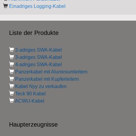
Einadriges Logging-Kabel
Liste der Produkte
2-adriges SWA-Kabel
3-adriges SWA-Kabel
4-adriges SWA-Kabel
Panzerkabel mit Aluminiumleitern
Panzerkabel mit Kupferleitern
Kabel Nyy zu verkaufen
Teck 90 Kabel
ACWU-Kabel
Haupterzeugnisse