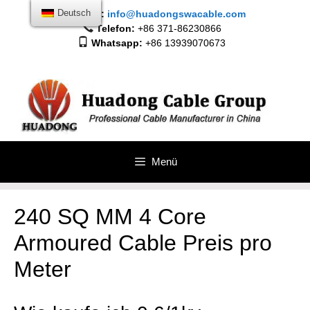
Springe
Deutsch
E-Mail:
info@huadongswacable.com
zum
Telefon:
+86 371-86230866
Inhalt
Whatsapp:
+86 13939070673
Menü
240 SQ MM 4 Core
Armoured Cable Preis pro
Meter