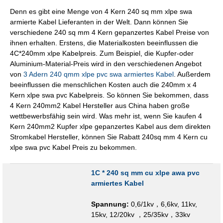
Denn es gibt eine Menge von 4 Kern 240 sq mm xlpe swa
armierte Kabel Lieferanten in der Welt. Dann können Sie
verschiedene 240 sq mm 4 Kern gepanzertes Kabel Preise von
ihnen erhalten. Erstens, die Materialkosten beeinflussen die
4C*240mm xlpe Kabelpreis. Zum Beispiel, die Kupfer-oder
Aluminium-Material-Preis wird in den verschiedenen Angebot
von
3 Adern 240 qmm xlpe pvc swa armiertes Kabel
. Außerdem
beeinflussen die menschlichen Kosten auch die 240mm x 4
Kern xlpe swa pvc Kabelpreis. So können Sie bekommen, dass
4 Kern 240mm2 Kabel Hersteller aus China haben große
wettbewerbsfähig sein wird. Was mehr ist, wenn Sie kaufen 4
Kern 240mm2 Kupfer xlpe gepanzertes Kabel aus dem direkten
Stromkabel Hersteller, können Sie Rabatt 240sq mm 4 Kern cu
xlpe swa pvc Kabel Preis zu bekommen.
1C * 240 sq mm cu xlpe awa pvc
armiertes Kabel
Spannung:
0,6/1kv，6,6kv, 11kv,
15kv, 12/20kv ，25/35kv，33kv