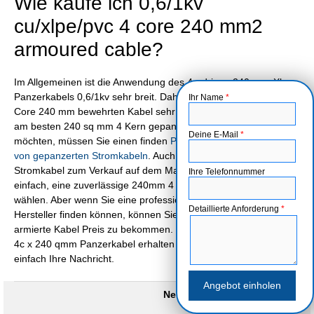
Wie kaufe ich 0,6/1kv
cu/xlpe/pvc 4 core 240 mm2
armoured cable?
Im Allgemeinen ist die Anwendung des 4-adrigen 240-mm-Xlpe-
Panzerkabels 0,6/1kv sehr breit. Daher ist die Nachfrage nach 4
Ihr Name
*
Core 240 mm bewehrten Kabel sehr groß. Allerdings, wenn Sie
am besten 240 sq mm 4 Kern gepanzertes Kabel Preis erhalten
Deine E-Mail
*
möchten, müssen Sie einen finden
Professioneller Hersteller
von gepanzerten Stromkabeln
. Auch Sie können viele 240 mm
Stromkabel zum Verkauf auf dem Markt zu finden. Es ist nicht
Ihre Telefonnummer
einfach, eine zuverlässige 240mm 4 Kern Kabel Lieferanten zu
wählen. Aber wenn Sie eine professionelle 240mm xlpe Kabel
Detaillierte Anforderung
*
Hersteller finden können, können Sie die besten 240mm 4 Kern
armierte Kabel Preis zu bekommen. Wenn Sie ein Angebot für
4c x 240 qmm Panzerkabel erhalten möchten, hinterlassen Sie
einfach Ihre Nachricht.
Nennspannung:
0,6/1KV