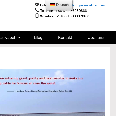
E-Mail:
info@huadongswacable.com
Deutsch
Telefon:
+86 371-86230866
Whatsapp:
+86 13939070673
es Kabel
Blog
Kontakt
Über uns