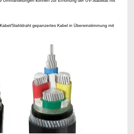
ze Ummantelungen können zur Erhöhung der UV-Stabilität mit
Kabel/Stahldraht gepanzertes Kabel in Übereinstimmung mit