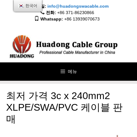
콘
한국어
이메일:
info@huadongswacable.com
텐
전화:
+86 371-86230866
츠
Whatsapp:
+86 13939070673
로
건
너
뛰
기
메뉴
최저 가격 3c x 240mm2
XLPE/SWA/PVC 케이블 판
매