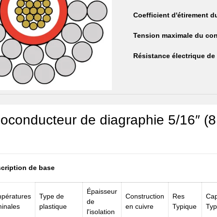
Coefficient d'étirement d
Tension maximale du con
Résistance électrique de 
conducteur de diagraphie 5/16″ (8,
cription de base
Épaisseur
pératures
Type de
Construction
Res
Ca
de
inales
plastique
en cuivre
Typique
Typ
l'isolation