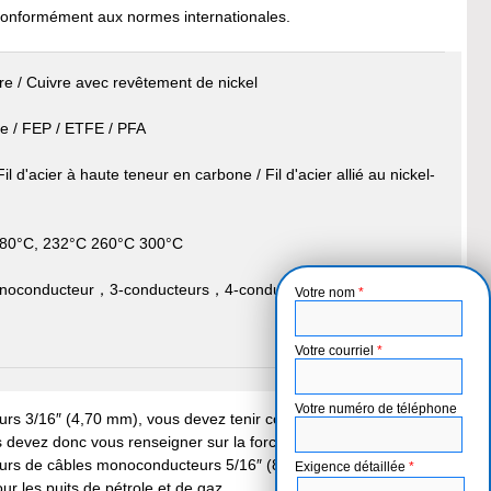
conformément aux normes internationales.
e / Cuivre avec revêtement de nickel
e / FEP / ETFE / PFA
il d'acier à haute teneur en carbone / Fil d'acier allié au nickel-
80°C, 232°C 260°C 300°C
oconducteur，3-conducteurs，4-conducteurs，7-
Votre nom
*
Votre courriel
*
Votre numéro de téléphone
rs 3/16″ (4,70 mm), vous devez tenir compte de leur
s devez donc vous renseigner sur la force de ces fournisseurs
sseurs de câbles monoconducteurs 5/16″ (8.18 mm), nous pouvons
Exigence détaillée
*
r les puits de pétrole et de gaz.