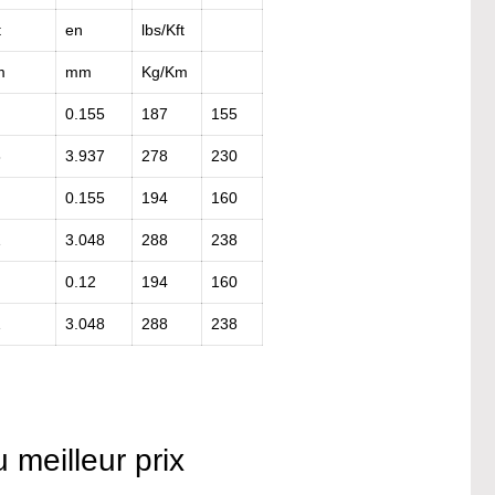
t
en
lbs/Kft
m
mm
Kg/Km
0.155
187
155
8
3.937
278
230
0.155
194
160
1
3.048
288
238
0.12
194
160
1
3.048
288
238
meilleur prix