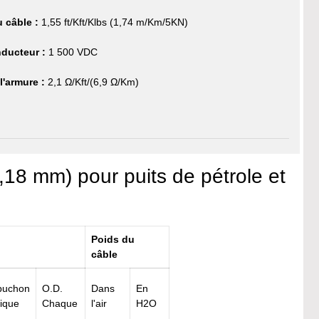
u câble :
1,55 ft/Kft/Klbs (1,74 m/Km/5KN)
ducteur :
1 500 VDC
l'armure :
2,1 Ω/Kft/(6,9 Ω/Km)
18 mm) pour puits de pétrole et
Poids du
câble
puchon
O.D.
Dans
En
ique
Chaque
l'air
H2O