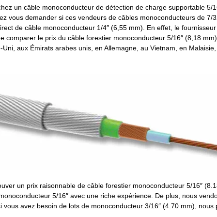
hez un câble monoconducteur de détection de charge supportable 5/16
z vous demander si ces vendeurs de câbles monoconducteurs de 7/32″ 
direct de câble monoconducteur 1/4″ (6,55 mm). En effet, le fournisseur
 de comparer le prix du câble forestier monoconducteur 5/16″ (8,18 mm)
-Uni, aux Émirats arabes unis, en Allemagne, au Vietnam, en Malaisie,
rouver un prix raisonnable de câble forestier monoconducteur 5/16″ 
 monoconducteur 5/16″ avec une riche expérience. De plus, nous vend
si vous avez besoin de lots de monoconducteur 3/16″ (4.70 mm), nous p