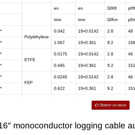
en
en
Ω/Kft
pf/f
mm
mm
Ω/Km
pf/
*
0.042
19×0.0142
2.8
48
Polyéthylène
*
1.067
19×0.361
9.2
15
*
0.0175
19×0.0142
2.8
46
ETFE
*
0.445
19×0.361
9.2
15
*
0.0245
19×0.0142
2.8
46
FEP
*
0.622
19×0.361
9.2
15
Obtenir un devis
16″ monoconductor logging cable au 