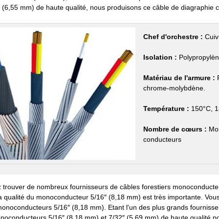
(6,55 mm) de haute qualité, nous produisons ce câble de diagraphie 
Chef d'orchestre :
Cuivr
Isolation :
Polypropylèn
Matériau de l'armure :
F
chrome-molybdène.
Température :
150°C, 1
Nombre de cœurs :
Mon
conducteurs
trouver de nombreux fournisseurs de câbles forestiers monoconducteu
 la qualité du monoconducteur 5/16″ (8,18 mm) est très importante. Vou
 monoconducteurs 5/16″ (8,18 mm). Etant l'un des plus grands fourni
noconducteurs 5/16″ (8.18 mm) et 7/32″ (5.69 mm) de haute qualité pou