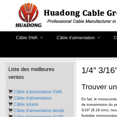
Aller
au
contenu
Câble SWA
Câble d'alimentation
C
1/4″ 3/16
Liste des meilleures
ventes
Trouver un
Câble d'alimentation SWA
Câble d'alimentation
En fait, le monocond
Câble solaire
de transmission du pé
5/16″ (8.18 mm), nou
Câble d'alimentation blindé
forestier monoconduct
Câble d'alimentation XLPE