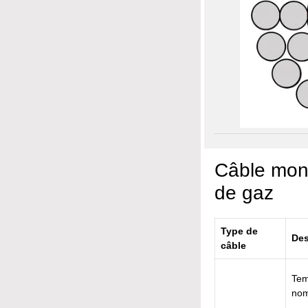
Câble mono
de gaz
Type de
Des
câble
Tem
nom