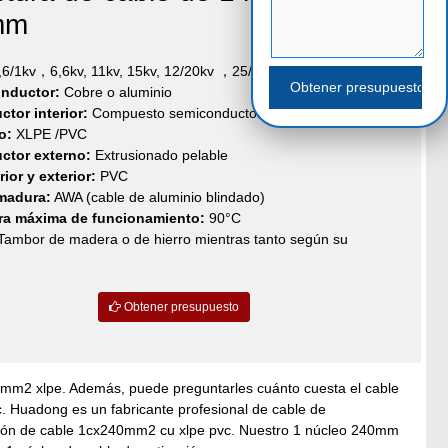
mm
,6/1kv，6,6kv, 11kv, 15kv, 12/20kv ，25/35kv，33kv
onductor:
Cobre o aluminio
tor interior:
Compuesto semiconductor
o:
XLPE /PVC
ctor externo:
Extrusionado pelable
ior y exterior:
PVC
madura:
AWA (cable de aluminio blindado)
ra máxima de funcionamiento:
90°C
ambor de madera o de hierro mientras tanto según su
Obtener presupuesto
0 mm2 xlpe. Además, puede preguntarles cuánto cuesta el cable
. Huadong es un fabricante profesional de cable de
ción de cable 1cx240mm2 cu xlpe pvc. Nuestro 1 núcleo 240mm