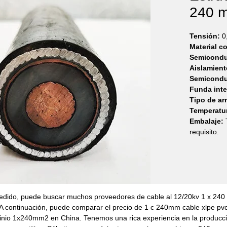
240 
Tensión:
0
Material c
Semiconduc
Aislamient
Semicondu
Funda inter
Tipo de ar
Temperatu
Embalaje:
T
requisito.
 pedido, puede buscar muchos proveedores de cable al 12/20kv 1 x 24
A continuación, puede comparar el precio de 1 c 240mm cable xlpe pvc
minio 1x240mm2 en China. Tenemos una rica experiencia en la produc