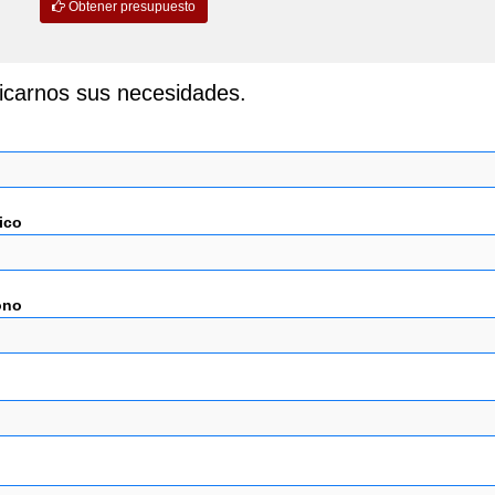
Obtener presupuesto
icarnos sus necesidades.
ico
ono