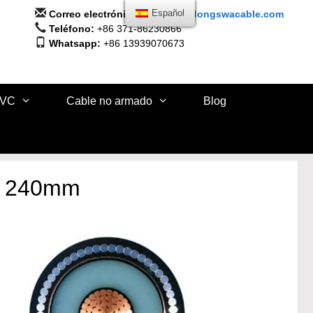
Correo electrónico:
info@huadongswacable.com
Español
Teléfono:
+86 371-86230866
Whatsapp:
+86 13939070673
PVC
Cable no armado
Blog
kv 240mm