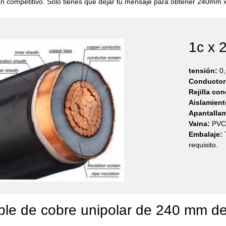
an competitivo. Sólo tienes que dejar tu mensaje para obtener 240mm x
1c x 
tensión:
0,
Conductor
Rejilla co
Aislamient
Apantallam
Vaina:
PVC
Embalaje:
T
requisito.
able de cobre unipolar de 240 mm de