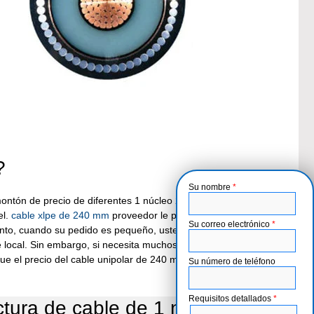
?
Su nombre
*
ontón de precio de diferentes 1 núcleo 240mm proveedores de
el.
cable xlpe de 240 mm
proveedor le puede dar el precio de
Su correo electrónico
*
tanto, cuando su pedido es pequeño, usted puede comprar 1
 local. Sin embargo, si necesita muchos
cable subterráneo 15kv
e el precio del cable unipolar de 240 mm en otros países es
Su número de teléfono
Requisitos detallados
*
ctura de cable de 1 núcleo de